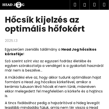
K
Ugrás
Keresés
Kosá
M
Bejelent
a
o
fő
Vissza
Vissza
s
tartalomhoz
Hőcsík kijelzés az
á
M
optimális hőfokért
r
i
t
2025.1.3
k
Egyszerűen zseniális találmány a
Head Jog hőcsíkos
e
körkeféje
!
r
Szó szerint színt visz az egyszeri fodrász életébe és
e
egyben szórakoztatja a vendéget is a gyakorlati hasznáról
s
már nem is beszélve...
?
A működési elve az, hogy akkor tudunk optimálisan hajat
formázni a
Head Jog hőcsíkos körkefével
, amikor a
kerámia tubuson lévő hőcsik el nem tűnik, másnéven
ekkor melegedett fel megfelelően a körkefe és a hajtincs
is.
KERESÉS
A tincs fixálásához pedig a hajszárítóval a hideg levegőt
legalább mindaddig fújjuk, amíg nem tér vissza a
Head