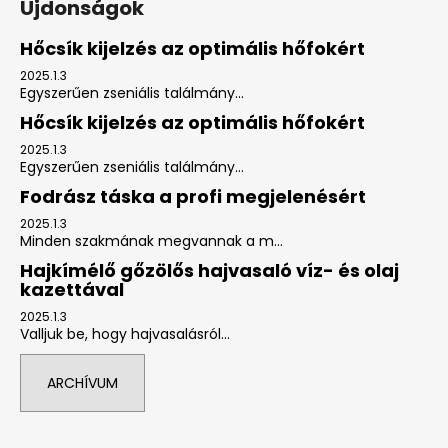
Újdonságok
Hőcsík kijelzés az optimális hőfokért
2025.1.3
Egyszerűen zseniális találmány...
Hőcsík kijelzés az optimális hőfokért
2025.1.3
Egyszerűen zseniális találmány...
Fodrász táska a profi megjelenésért
2025.1.3
Minden szakmának megvannak a m...
Hajkímélő gőzölős hajvasaló víz- és olaj
kazettával
2025.1.3
Valljuk be, hogy hajvasalásról...
ARCHÍVUM