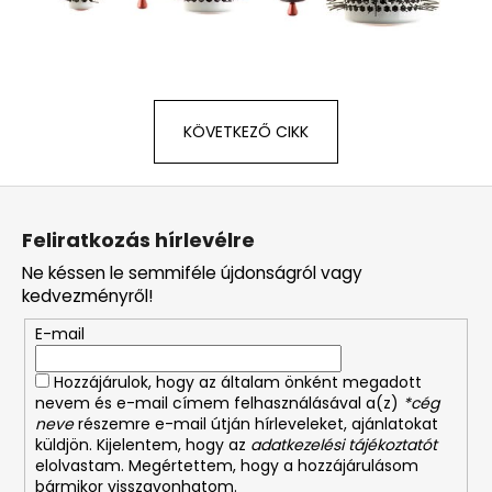
KÖVETKEZŐ CIKK
L
á
Feliratkozás hírlevélre
b
Ne késsen le semmiféle újdonságról vagy
l
kedvezményről!
é
E-mail
c
Hozzájárulok, hogy az általam önként megadott
nevem és e-mail címem felhasználásával a(z)
*cég
neve
részemre e-mail útján hírleveleket, ajánlatokat
küldjön. Kijelentem, hogy az
adatkezelési tájékoztatót
elolvastam. Megértettem, hogy a hozzájárulásom
bármikor visszavonhatom.