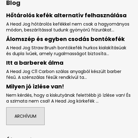
Blog
Hőtárolós kefék alternatív felhasználása
A Head Jog hőtárolós kefékkel nem csak a hagyományos
módon, beszárítással tudunk gyönyörű frizurákat...
Álomszép és egyben csodás bontókefék
A Head Jog Straw Brush bontókefék hurkos kialakításúak
és dupla ívűek, amely rugalmasságot biztosíta...
Itt a barberek álma
A Head Jog C11 Carbon szálas anyagból készült barber
fésű. A szénszálas fésűk rendkívül ta...
Milyen jó ízlése van!
Nem kérdés, hogy a kiskutyának felettébb jó ízlése van! És
a szimata nem csal! A Head Jog körkefék ...
ARCHÍVUM