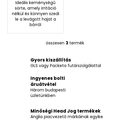
Ideális keménységű
sörte, amely irritáció
nélkül és könnyen szedi
le a levágott hajat a
bőrről
összesen
3
termék
L
i
s
Gyors kiszállítás
t
GLS vagy Packeta futárszolgálattal
a
i
Ingyenes bolti
r
áruátvétel
á
Három budapesti
üzletünkben
n
y
í
Minőségi Head Jog termékek
t
Anglia piacvezető márkáinak egyike
á
s