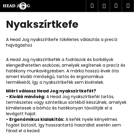
K
Ugrás
Keresés
Kosá
M
Bejelent
a
o
fő
Vissza
Vissza
s
tartalomhoz
Nyakszírtkefe
á
M
r
i
A Head Jog nyakszírtkefe tökéletes választás a precíz
hajvágáshoz
t
k
A Head Jog nyakszírtkefék a fodrászok és borbélyok
e
elengedhetetlen eszközei, amelyek segítenek a precíz és
r
hatékony munkavégzésben. A márka hosszú évek óta
ismert kiváló minőségű, tartós és ergonomikus
e
termékeiről, így a nyakszírtkefék sem kivételek.
s
Miért válassz Head Jog nyakszírtkefét?
?
- Kiváló minőség:
A Head Jog nyakszírtkeféi tartós,
természetes vagy szintetikus sörtéből készülnek, amelyek
kíméletesek a bőrhöz és hatékonyan távolítják el a
levágott hajat.
- Ergonómikus kialakítás:
A kefék nyele kényelmes
fogást biztosít, így hosszantartó használat esetén sem
KERESÉS
fárad el a kezed.