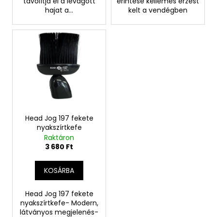
távolítja el a levágott
érintése kellemes érzést
hajat a...
kelt a vendégben
Head Jog 197 fekete
nyakszírtkefe
Raktáron
3 680 Ft
KOSÁRBA
Head Jog 197 fekete
nyakszírtkefe- Modern,
látványos megjelenés-