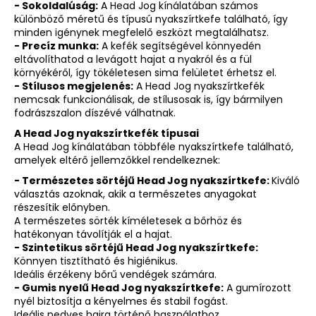
- Sokoldalúság:
A Head Jog kínálatában számos
különböző méretű és típusú nyakszírtkefe található, így
minden igénynek megfelelő eszközt megtalálhatsz.
- Precíz munka:
A kefék segítségével könnyedén
eltávolíthatod a levágott hajat a nyakról és a fül
környékéről, így tökéletesen sima felületet érhetsz el.
- Stílusos megjelenés:
A Head Jog nyakszírtkefék
nemcsak funkcionálisak, de stílusosak is, így bármilyen
fodrászszalon díszévé válhatnak.
A Head Jog nyakszírtkefék típusai
A Head Jog kínálatában többféle nyakszírtkefe található,
amelyek eltérő jellemzőkkel rendelkeznek:
- Természetes sörtéjű Head Jog nyakszírtkefe:
Kiváló
választás azoknak, akik a természetes anyagokat
részesítik előnyben.
A természetes sörték kíméletesek a bőrhöz és
hatékonyan távolítják el a hajat.
- Szintetikus sörtéjű Head Jog nyakszírtkefe:
Könnyen tisztítható és higiénikus.
Ideális érzékeny bőrű vendégek számára.
- Gumis nyelű Head Jog nyakszírtkefe:
A gumírozott
nyél biztosítja a kényelmes és stabil fogást.
Ideális nedves hajra történő használathoz.