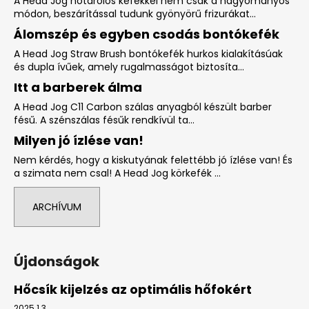
A Head Jog hőtárolós kefékkel nem csak a hagyományos
módon, beszárítással tudunk gyönyörű frizurákat...
Álomszép és egyben csodás bontókefék
A Head Jog Straw Brush bontókefék hurkos kialakításúak
és dupla ívűek, amely rugalmasságot biztosíta...
Itt a barberek álma
A Head Jog C11 Carbon szálas anyagból készült barber
fésű. A szénszálas fésűk rendkívül ta...
Milyen jó ízlése van!
Nem kérdés, hogy a kiskutyának felettébb jó ízlése van! És
a szimata nem csal! A Head Jog körkefék ...
ARCHÍVUM
Újdonságok
Hőcsík kijelzés az optimális hőfokért
2025.1.3