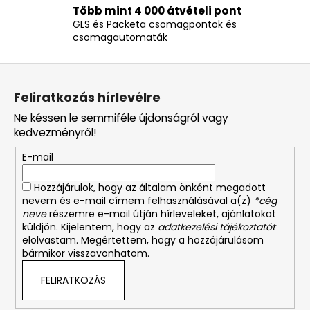
e
Több mint 4 000 átvételi pont
GLS és Packeta csomagpontok és
l
csomagautomaták
e
m
L
e
á
i
Feliratkozás hírlevélre
b
Ne késsen le semmiféle újdonságról vagy
l
kedvezményről!
é
E-mail
c
Hozzájárulok, hogy az általam önként megadott
nevem és e-mail címem felhasználásával a(z)
*cég
neve
részemre e-mail útján hírleveleket, ajánlatokat
küldjön. Kijelentem, hogy az
adatkezelési tájékoztatót
elolvastam. Megértettem, hogy a hozzájárulásom
bármikor visszavonhatom.
FELIRATKOZÁS