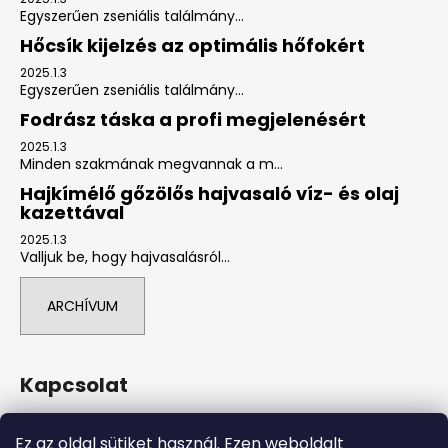
Egyszerűen zseniális találmány...
Hőcsík kijelzés az optimális hőfokért
2025.1.3
Egyszerűen zseniális találmány...
Fodrász táska a profi megjelenésért
2025.1.3
Minden szakmának megvannak a m...
Hajkímélő gőzölős hajvasaló víz- és olaj
kazettával
2025.1.3
Valljuk be, hogy hajvasalásról...
ARCHÍVUM
Kapcsolat
info
@
tradegap.hu
Ez az oldal sütiket használ. Ezen weboldalt