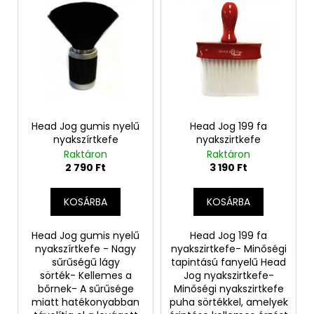
T
k
e
r
r
e
m
n
é
d
k
e
e
z
k
Head Jog gumis nyelű
Head Jog 199 fa
é
nyakszírtkefe
nyakszirtkefe
l
Raktáron
Raktáron
s
i
2 790 Ft
3 190 Ft
e
s
t
KOSÁRBA
KOSÁRBA
á
j
Head Jog gumis nyelű
Head Jog 199 fa
nyakszírtkefe - Nagy
nyakszirtkefe- Minőségi
a
sűrűségű lágy
tapintású fanyelű Head
sörték- Kellemes a
Jog nyakszirtkefe-
bőrnek- A sűrűsége
Minőségi nyakszirtkefe
miatt hatékonyabban
puha sörtékkel, amelyek