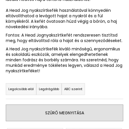
A Head Jog nyakszírtkefék használatával könnyedén
eltávolíthatod a levágott hajat a nyakról és a fül
környékéről. A kefét óvatosan húzd végig a bőrön, a haj
növekedési irányába.
Fontos: A Head Jognyakszírtkefét rendszeresen tisztítsd
meg, hogy eltávolítsd róla a hajat és a szennyeződéseket.
A Head Jog nyakszírtkefék kiváló minőségű, ergonomikus
és sokoldalú eszközök, amelyek elengedhetetlenek
minden fodrász és borbély számára. Ha szeretnéd, hogy
munkád eredménye tökéletes legyen, válaszd a Head Jog
nyakszírtkeféket!
T
e
Legolcsóbb elöl
Legdrágább
ABC szerint
r
m
é
SZŰRŐ MEGNYITÁSA
k
e