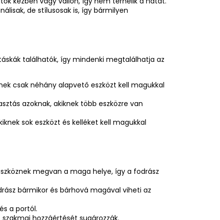
k kézben vagy vállon, így nem terhelik a hátat.
isak, de stílusosak is, így bármilyen
áskák találhatók, így mindenki megtalálhatja az
knek csak néhány alapvető eszközt kell magukkal
asztás azoknak, akiknek több eszközre van
kiknek sok eszközt és kelléket kell magukkal
szköznek megvan a maga helye, így a fodrász
drász bármikor és bárhová magával viheti az
s a portól.
 szakmai hozzáértését sugározzák.