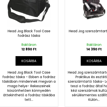
m
k
é
r
k
e
e
n
k
d
l
Head Jog Black Tool Case
Head Jog szerszámtart
e
fodrász táska
i
z
s
Raktáron
Raktáron
é
t
12 890 Ft
14 390 Ft
s
á
e
KOSÁRBA
KOSÁRBA
j
a
Head Jog Black Tool Case
Head Jog szerszámtart
fodrász táska - Ebben a fodrász
Praktikus és esztét
táskában mindennek megvan a
szerszámtartó táska- 
maga helye- Rekeszeinek
teszi a fodrász által h
köszönhetően könnyedén
kézi szerszámok kultú
áttekinthető a fodrász táskába
sérülésmentes szállí
tett...
Külön...