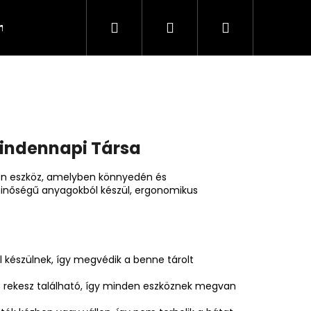
Keresés
Bejelentkezés
Kosár
ndő
Csipesz
Nyakszírtkefe
Festőtál, fes
Mindennapi Társa
en eszköz, amelyben könnyedén és
ó minőségű anyagokból készül, ergonomikus
l készülnek, így megvédik a benne tárolt
 rekesz található, így minden eszköznek megvan