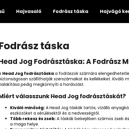
sű
Hajvasaló
Fodrász táska
Hajvágó ke
Mit keres?
Fodrász táska
KERESÉS
Head Jog Fodrásztáska: A Fodrász 
A
Head Jog fodrásztáska
a fodrászok számára elengedhetetl
biztonságosan szállíthatják szerszámaikat és kellékeiket. Kivál
kialakítása pedig megkönnyíti a hordozást.
Miért válasszunk Head Jog fodrásztáskát?
Kiváló minőség:
A Head Jog táskák tartós, vízálló anyagbó
eszközöket a sérülésektől és a nedvességtől.
Több rekesz és zseb:
A táskák belsejében számos zseb és
a maga helye.