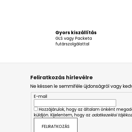
Gyors kiszállítás
GLS vagy Packeta
futárszolgálattal
L
á
Feliratkozás hírlevélre
b
Ne késsen le semmiféle újdonságról vagy ked
l
é
E-mail
c
Hozzájárulok, hogy az általam önként mega
küldjön. Kijelentem, hogy az
adatkezelési tájékoz
FELIRATKOZÁS