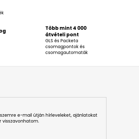
ék
Több mint 4 000
Jog
átvételi pont
GLS és Packeta
csomagpontok és
csomagautomaták
szemre e-mail útján hírleveleket, ajánlatokat
r visszavonhatom.