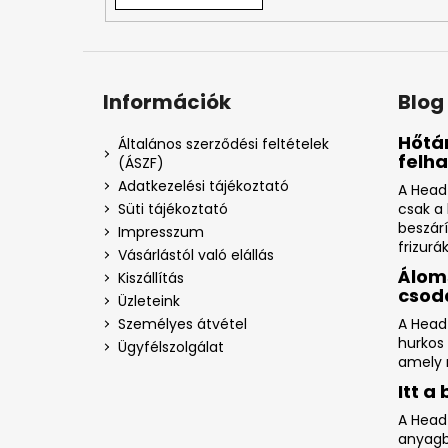
Információk
Blog
Hőtár
Általános szerződési feltételek
felh
(ÁSZF)
Adatkezelési tájékoztató
A Head
Süti tájékoztató
csak a
beszár
Impresszum
frizurák
Vásárlástól való elállás
Álom
Kiszállítás
csod
Üzleteink
Személyes átvétel
A Head
hurkos 
Ügyfélszolgálat
amely r
Itt a
A Head
anyagbó