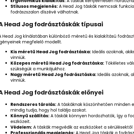
Ergonomikus kialakítás:
A táskák kényelmesen hordozható
Stílusos megjelenés:
A Head Jog táskák nemcsak funkcionál
fodrászszalon díszévé válhatnak.
A Head Jog fodrásztáskák típusai
A Head Jog kínálatában különböző méretű és kialakítású fodrászt
igényeinek megfelelő modellt.
Kis méretű Head Jog fodrásztáska:
Ideális azoknak, aki
vinniük.
Közepes méretű Head Jog fodrásztáska:
Tökéletes vál
szükségük a munkájukhoz.
Nagy méretű Head Jog fodrásztáska:
Ideális azoknak, a
vinniük.
A Head Jog fodrásztáskák előnyei
Rendszeres tárolás:
A táskáknak köszönhetően minden e
mindig tudja, hogy hol találja azokat.
Könnyű szállítás:
A táskák könnyen hordozhatók, így a fo
eszközeit.
Védelem:
A táskák megvédik az eszközöket a sérülésektől é
Professzionális megjelenés:
A Head Jog táskák a fodrász