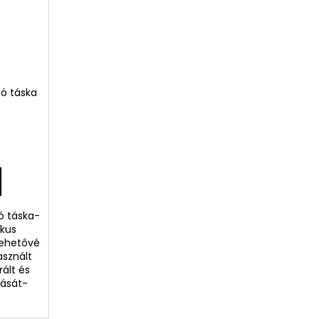
ó táska
ó táska-
ikus
Lehetővé
asznált
rált és
tását-