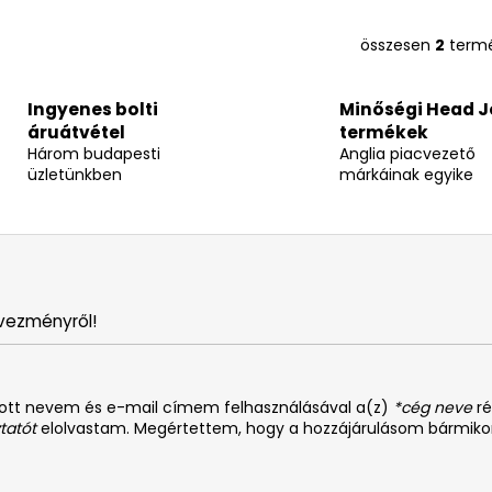
összesen
2
term
L
i
s
Ingyenes bolti
Minőségi Head 
t
áruátvétel
termékek
a
Három budapesti
Anglia piacvezető
i
üzletünkben
márkáinak egyike
r
á
n
y
í
t
vezményről!
á
s
e
dott nevem és e-mail címem felhasználásával a(z)
*cég neve
ré
l
tatót
elolvastam. Megértettem, hogy a hozzájárulásom bármiko
e
m
e