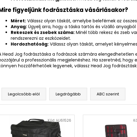
Mire figyeljünk fodrásztáska vásárlásakor?
Méret:
Válassz olyan táskát, amelybe beleférnek az össze
Anyag:
Ügyelj arra, hogy a táska tartós és vízálló anyagból 
Rekeszek és zsebek száma:
Minél több rekesz és zseb v
rendszerezni az eszközeidet.
Hordozhatóság:
Válassz olyan táskát, amelyet kényelmes
A Head Jog fodrásztáska a fodrászok számára elengedhetetlen 
hozzájárul a professzionális megjelenéshez. Ha szeretnéd, hogy
könnyen hozzáférhetőek legyenek, válassz Head Jog fodrásztásk
T
e
Legolcsóbb elöl
Legdrágább
ABC szerint
r
m
T
é
e
Kód:
HJ61526
K
k
r
e