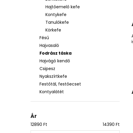
Hajtőemelő kefe
Kontykefe
Tanulókefe
Körkefe
Fésű
Hajvasaló
Fodrász táska
Hajvágó kendő
Csipesz
Nyakszírtkefe
Festőtál, festőecset
Kontyalátét
Ár
12890
Ft
14390
Ft