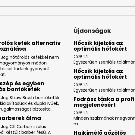
i
Újdonságok
olós kefék alternatív
Hőcsík kijelzés az
asználása
optimális hőfokért
 Jog hőtárolós kefékkel nem
2025.1.3
Egyszerűen zseniális találmány
 hagyományos módon,
ítással tudunk gyönyörű
Hőcsík kijelzés az
at...
optimális hőfokért
szép és egyben
2025.1.3
ás bontókefék
Egyszerűen zseniális találmány
 Jog Straw Brush bontókefék
Fodrász táska a profi
kialakításúak és dupla ívűek,
megjelenésért
ugalmasságot biztosíta...
2025.1.3
 barberek álma
Minden szakmának megvann
m...
 Jog C11 Carbon szálas
Hajkímélő gőzölős
l készült barber fésű. A