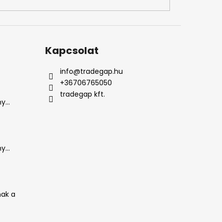
Kapcsolat
info
@
tradegap.hu
+36706765050
tradegap kft.
...
...
ak a