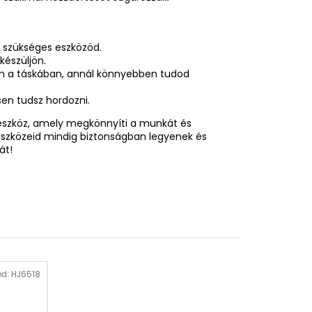
s szükséges eszközöd.
készüljön.
an a táskában, annál könnyebben tudod
en tudsz hordozni.
eszköz, amely megkönnyíti a munkát és
 eszközeid mindig biztonságban legyenek és
át!
ód:
HJ6518