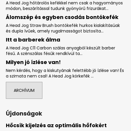
A Head Jog hőtárolós kefékkel nem csak a hagyományos
módon, beszárítással tudunk gyönyörű frizurákat...
Álomszép és egyben csodás bontókefék
A Head Jog Straw Brush bontókefék hurkos kialakításúak
és dupla ívűek, amely rugalmasságot biztosíta...
Itt a barberek álma
A Head Jog C11 Carbon szálas anyagból készült barber
fésű. A szénszálas fésűk rendkívül ta...
Milyen jó ízlése van!
Nem kérdés, hogy a kiskutyának felettébb jó ízlése van! És
a szimata nem csal! A Head Jog körkefék ...
ARCHÍVUM
Újdonságok
Hőcsík kijelzés az optimális hőfokért