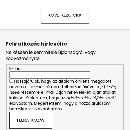
KÖVETKEZŐ CIKK
L
á
Feliratkozás hírlevélre
b
Ne késsen le semmiféle újdonságról vagy
l
kedvezményről!
é
E-mail
c
Hozzájárulok, hogy az általam önként megadott
nevem és e-mail címem felhasználásával a(z)
*cég
neve
részemre e-mail útján hírleveleket, ajánlatokat
küldjön. Kijelentem, hogy az
adatkezelési tájékoztatót
elolvastam. Megértettem, hogy a hozzájárulásom
bármikor visszavonhatom.
FELIRATKOZÁS