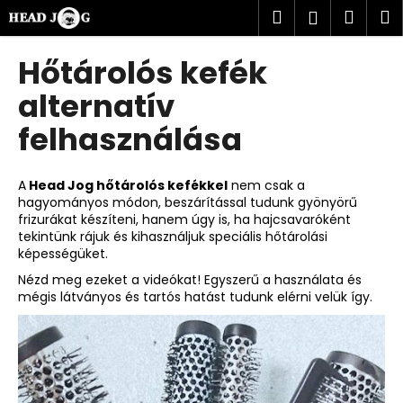
K
Ugrás
Keresés
Kosá
M
Bejelent
a
o
fő
Vissza
Vissza
s
tartalomhoz
Hőtárolós kefék
á
M
alternatív
r
i
felhasználása
t
k
A
Head Jog hőtárolós kefékkel
nem csak a
e
hagyományos módon, beszárítással tudunk gyönyörű
r
frizurákat készíteni, hanem úgy is, ha hajcsavaróként
e
tekintünk rájuk és kihasználjuk speciális hőtárolási
képességüket.
s
Nézd meg ezeket a videókat! Egyszerű a használata és
?
mégis látványos és tartós hatást tudunk elérni velük így.
KERESÉS