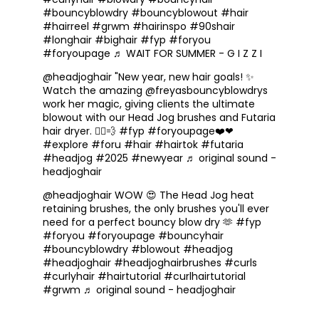
#bouncyblowdry
#bouncyblowout
#hair
#hairreel
#grwm
#hairinspo
#90shair
#longhair
#bighair
#fyp
#foryou
#foryoupage
♬ WAIT FOR SUMMER - G I Z Z I
@headjoghair
"New year, new hair goals! ✨
Watch the amazing @freyasbouncyblowdrys
work her magic, giving clients the ultimate
blowout with our Head Jog brushes and Futaria
hair dryer. 💇‍♀️💨
#fyp
#foryoupage❤️❤
#explore
#foru
#hair
#hairtok
#futaria
#headjog
#2025
#newyear
♬ original sound -
headjoghair
@headjoghair
WOW 😍 The Head Jog heat
retaining brushes, the only brushes you'll ever
need for a perfect bouncy blow dry 🫶
#fyp
#foryou
#foryoupage
#bouncyhair
#bouncyblowdry
#blowout
#headjog
#headjoghair
#headjoghairbrushes
#curls
#curlyhair
#hairtutorial
#curlhairtutorial
#grwm
♬ original sound - headjoghair