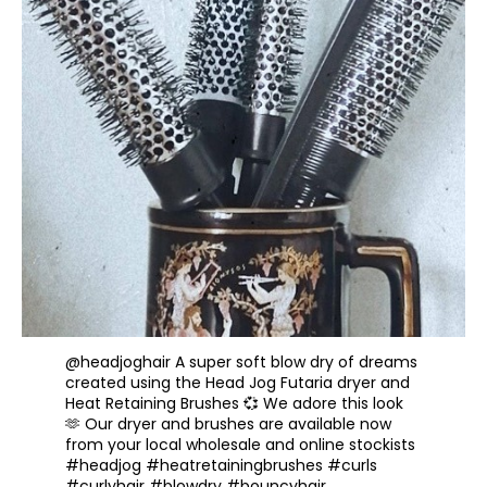
@headjoghair
A super soft blow dry of dreams
created using the Head Jog Futaria dryer and
Heat Retaining Brushes 💞 We adore this look
🫶 Our dryer and brushes are available now
from your local wholesale and online stockists
#headjog
#heatretainingbrushes
#curls
#curlyhair
#blowdry
#bouncyhair