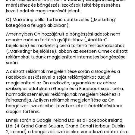
méréséhez és böngészési szokások feltérképezéséhez
kezelt adatok megismerését jelenti.
C) Marketing céllal történő adatkezelés („Marketing”
kategória a felugró ablakban):
Amennyiben Ön hozzájárult a böngészési adatok nem
anonim módon történő gyűjtéséhez („Analitika”
bejelölése) és marketing célra történő felhasználásához
(„Marketing” bejelölése), abban az esetben Önnek célzott
reklámokat tudunk megjeleníteni internetes böngészései
során.
A célzott reklámok megjelenítése során a Google és a
Facebook eszközeivel a saját reklámjainkat tudjuk
megjeleníteni az Ön eszközén, ugyanakkor az ehhez
szükséges adatokat a Google és a Facebook saját célra,
harmadik személyek reklámjainak megjelenítéséhez is
felhasználja. Az ilyen reklámok megjelenítése az Ön
böngészési szokásaiból következtetett érdeklődési köre
alapján történik.
Ennek során a Google Ireland Ltd. és a Facebook Ireland
Ltd. (4 Grand Canal Square, Grand Canal Harbour, Dublin
2, Ireland) a böngészési szokásokra vonatkozó adatok és a