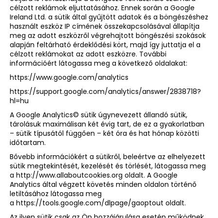
célzott reklámok eljuttatásához. Ennek során a Google
Ireland Ltd. a sütik által gyűjtött adatok és a böngészéshez
használt eszköz IP címének összekapcsolásával állapítja
meg az adott eszközről végrehajtott böngészési szokások
alapján feltárható érdeklődési kört, majd így juttatja el a
célzott reklámokat az adott eszközre. További
információért látogassa meg a következő oldalakat:
https://www.google.com/analytics
https://support.google.com/analytics/answer/2838718?
hl=hu
A Google Analytics© sütik úgynevezett állandó sütik,
tárolásuk maximálisan két évig tart, de ez a gyakorlatban
– sütik típusától függően – két óra és hat hónap közötti
időtartam.
Bővebb információkért a sütikről, beleértve az elhelyezett
sütik megtekintését, kezelését és törlését, látogassa meg
a
http://www.allaboutcookies.org
oldalt. A Google
Analytics által végzett követés minden oldalon történő
letiltásához látogassa meg
a
https://tools.google.com/dlpage/gaoptout
oldalt.
Az ilyen sütik csak az Ön hozzájárulása esetén működnek