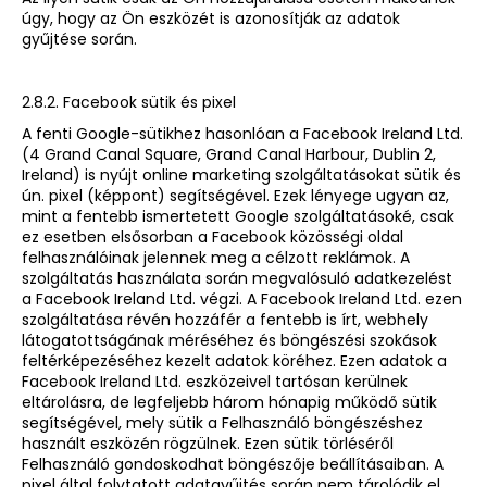
úgy, hogy az Ön eszközét is azonosítják az adatok
gyűjtése során.
2.8.2. Facebook sütik és pixel
A fenti Google-sütikhez hasonlóan a Facebook Ireland Ltd.
(4 Grand Canal Square, Grand Canal Harbour, Dublin 2,
Ireland) is nyújt online marketing szolgáltatásokat sütik és
ún. pixel (képpont) segítségével. Ezek lényege ugyan az,
mint a fentebb ismertetett Google szolgáltatásoké, csak
ez esetben elsősorban a Facebook közösségi oldal
felhasználóinak jelennek meg a célzott reklámok. A
szolgáltatás használata során megvalósuló adatkezelést
a Facebook Ireland Ltd. végzi. A Facebook Ireland Ltd. ezen
szolgáltatása révén hozzáfér a fentebb is írt, webhely
látogatottságának méréséhez és böngészési szokások
feltérképezéséhez kezelt adatok köréhez. Ezen adatok a
Facebook Ireland Ltd. eszközeivel tartósan kerülnek
eltárolásra, de legfeljebb három hónapig működő sütik
segítségével, mely sütik a Felhasználó böngészéshez
használt eszközén rögzülnek. Ezen sütik törléséről
Felhasználó gondoskodhat böngészője beállításaiban. A
pixel által folytatott adatgyűjtés során nem tárolódik el