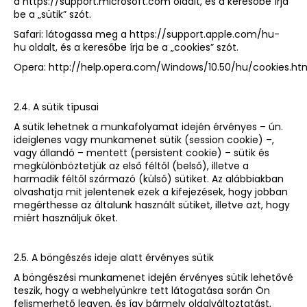
a
https://support.microsoft.com
oldalt, és a keresőbe írja
be a „sütik” szót.
Safari: látogassa meg a
https://support.apple.com/hu-
hu
oldalt, és a keresőbe írja be a „cookies” szót.
Opera:
http://help.opera.com/Windows/10.50/hu/cookies.ht
2.4. A sütik típusai
A sütik lehetnek a munkafolyamat idején érvényes – ún.
ideiglenes vagy munkamenet sütik (session cookie) –,
vagy állandó – mentett (persistent cookie) – sütik és
megkülönböztetjük az első féltől (belső), illetve a
harmadik féltől származó (külső) sütiket. Az alábbiakban
olvashatja mit jelentenek ezek a kifejezések, hogy jobban
megérthesse az általunk használt sütiket, illetve azt, hogy
miért használjuk őket.
2.5. A böngészés ideje alatt érvényes sütik
A böngészési munkamenet idején érvényes sütik lehetővé
teszik, hogy a webhelyünkre tett látogatása során Ön
felismerhető legyen, és így bármely oldalváltoztatást,