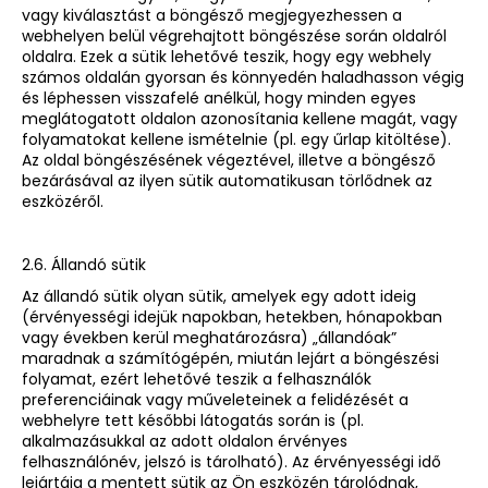
vagy kiválasztást a böngésző megjegyezhessen a
webhelyen belül végrehajtott böngészése során oldalról
oldalra. Ezek a sütik lehetővé teszik, hogy egy webhely
számos oldalán gyorsan és könnyedén haladhasson végig
és léphessen visszafelé anélkül, hogy minden egyes
meglátogatott oldalon azonosítania kellene magát, vagy
folyamatokat kellene ismételnie (pl. egy űrlap kitöltése).
Az oldal böngészésének végeztével, illetve a böngésző
bezárásával az ilyen sütik automatikusan törlődnek az
eszközéről.
2.6. Állandó sütik
Az állandó sütik olyan sütik, amelyek egy adott ideig
(érvényességi idejük napokban, hetekben, hónapokban
vagy években kerül meghatározásra) „állandóak”
maradnak a számítógépén, miután lejárt a böngészési
folyamat, ezért lehetővé teszik a felhasználók
preferenciáinak vagy műveleteinek a felidézését a
webhelyre tett későbbi látogatás során is (pl.
alkalmazásukkal az adott oldalon érvényes
felhasználónév, jelszó is tárolható). Az érvényességi idő
lejártáig a mentett sütik az Ön eszközén tárolódnak,