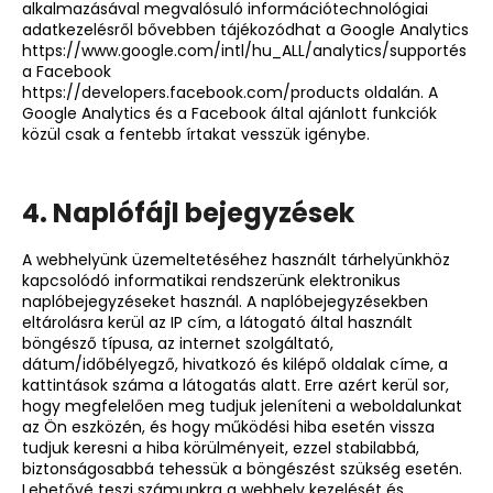
alkalmazásával megvalósuló információtechnológiai
adatkezelésről bővebben tájékozódhat a Google Analytics
https://www.google.com/intl/hu_ALL/analytics/support
és
a Facebook
https://developers.facebook.com/products
oldalán. A
Google Analytics és a Facebook által ajánlott funkciók
közül csak a fentebb írtakat vesszük igénybe.
4. Naplófájl bejegyzések
A webhelyünk üzemeltetéséhez használt tárhelyünkhöz
kapcsolódó informatikai rendszerünk elektronikus
naplóbejegyzéseket használ. A naplóbejegyzésekben
eltárolásra kerül az IP cím, a látogató által használt
böngésző típusa, az internet szolgáltató,
dátum/időbélyegző, hivatkozó és kilépő oldalak címe, a
kattintások száma a látogatás alatt. Erre azért kerül sor,
hogy megfelelően meg tudjuk jeleníteni a weboldalunkat
az Ön eszközén, és hogy működési hiba esetén vissza
tudjuk keresni a hiba körülményeit, ezzel stabilabbá,
biztonságosabbá tehessük a böngészést szükség esetén.
Lehetővé teszi számunkra a webhely kezelését és