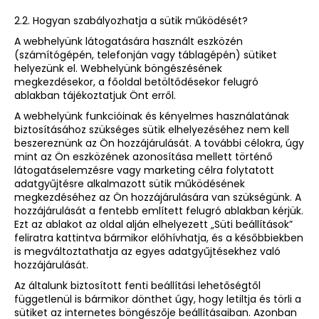
2.2. Hogyan szabályozhatja a sütik működését?
A webhelyünk látogatására használt eszközén
(számítógépén, telefonján vagy táblagépén) sütiket
helyezünk el. Webhelyünk böngészésének
megkezdésekor, a főoldal betöltődésekor felugró
ablakban tájékoztatjuk Önt erről.
A webhelyünk funkcióinak és kényelmes használatának
biztosításához szükséges sütik elhelyezéséhez nem kell
beszereznünk az Ön hozzájárulását. A további célokra, úgy
mint az Ön eszközének azonosítása mellett történő
látogatáselemzésre vagy marketing célra folytatott
adatgyűjtésre alkalmazott sütik működésének
megkezdéséhez az Ön hozzájárulására van szükségünk. A
hozzájárulását a fentebb említett felugró ablakban kérjük.
Ezt az ablakot az oldal alján elhelyezett „Süti beállítások”
feliratra kattintva bármikor előhívhatja, és a későbbiekben
is megváltoztathatja az egyes adatgyűjtésekhez való
hozzájárulását.
Az általunk biztosított fenti beállítási lehetőségtől
függetlenül is bármikor dönthet úgy, hogy letiltja és törli a
sütiket az internetes böngészője beállításaiban. Azonban