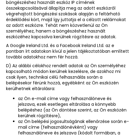
böngészéshez használt eszköz IP címének
összekapcsolásával állapítja meg az adott eszközről
végrehajtott böngészési szokások alapján a feltárható
érdeklődési kört, majd így juttatja el a célzott reklámokat
az adott eszközre. Tehát nem közvetlenül az Ön
személyéhez, hanem a böngészéshez használt
eszközéhez kapcsolva kerülnek rögzítésre az adatok.
A Google Ireland Ltd. és a Facebook Ireland Ltd. az e
pontban írt adatokon kívül a jelen tájékoztatóban említett
további adatokhoz nem fér hozzá.
D) Az alábbi célokhoz rendelt adatok az Ön személyéhez
kapcsolható módon kerülnek kezelésre, de azokhoz mi
csak ilyen, technikai célú felhasználás során a
belépésekor férünk hozzá, egyébként az Ön eszközén
kerülhetnek eltárolásra:
az Ön e-mail címe vagy felhasználóneve és
jelszava, ezek esetleges eltárolása a könnyebb
belépéshez (az Ön döntése szerint, az Ön eszközén
kerülnek rögzítésre),
az Ön belépési jogosultságának ellenőrzése során e-
mail címe (felhasználónévként) vagy
felhasználóneve és jelszava (kódolt formában, a