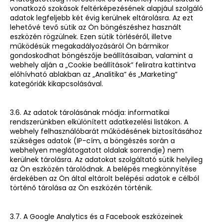
vonatkozó szokások feltérképezésének alapjául szolgáló
adatok legfeljebb két évig kerülnek eltárolásra. Az ezt
lehetővé tevő sütik az Ön böngészéshez használt
eszközén rögzülnek. Ezen sütik törléséről, illetve
működésük megakadályozásáról Ön bármikor
gondoskodhat böngészője beállításaiban, valamint a
webhely alján a „Cookie beállítások” feliratra kattintva
előhívható ablakban az „Analitika” és „Marketing”
kategóriák kikapcsolásával.
3.6. Az adatok tárolásának módja: informatikai
rendszerünkben elkülönített adatkezelési listákon. A
webhely felhasználóbarát működésének biztosításához
szükséges adatok (IP-cím, a böngészés során a
webhelyen meglátogatott oldalak sorrendje) nem
kerülnek tárolásra. Az adatokat szolgáltató sütik helyileg
az Ön eszközén tárolódnak. A belépés megkönnyítése
érdekében az Ön által eltárolt belépési adatok e célból
történő tárolása az Ön eszközén történik.
3.7. A Google Analytics és a Facebook eszközeinek