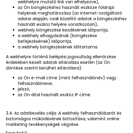
webhelyre mutató link van elhelyezve),
az Ön böngészéshez használt eszköze földrajzi
helyének meghatározása (az internet-szolgáltató
adatai alapján, csak közelítő adatok a böngészéshez
használt eszköz helyére vonatkozóan),
webhely böngészése kezdésének időpontja,
a webhely elhagyásának (böngészése
befejezésének) időpontja,
a webhely böngészésének időtartama.
A webhelyre történő belépési jogosultság ellenőrzése
érdekében kezelt adatok eltárolása esetén (az Ön
döntése szerint kerülhet eltárolásra):
az Ön e-mail címe (mint felhasználónév) vagy
felhasználóneve,
jelszó,
az Ön által használt eszköz IP címe.
3.4. Az adatkezelés célja: A webhely felhasználóbarát és
biztonságos működésének biztosítása, valamint online
marketing tevékenységek végzése.
Ezen belül: