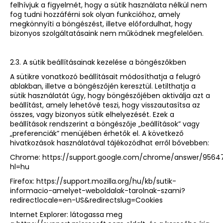
felhívjuk a figyelmét, hogy a sütik használata nélkül nem
fog tudni hozzáférni sok olyan funkcióhoz, amely
megkönnyíti a böngészést, illetve előfordulhat, hogy
bizonyos szolgáltatásaink nem működnek megfelelően.
2.3. A sütik beállításainak kezelése a böngészőkben
A sütikre vonatkozó beállításait módosíthatja a felugró
ablakban, illetve a böngészőjén keresztül. Letilthatja a
sütik használatát úgy, hogy böngészőjében aktiválja azt a
beállítást, amely lehetővé teszi, hogy visszautasítsa az
összes, vagy bizonyos sütik elhelyezését. Ezek a
beállítások rendszerint a böngészője „beállítások” vagy
„preferenciák” menüjében érhetők el. A következő
hivatkozások használatával tájékozódhat erről bővebben:
Chrome:
https://support.google.com/chrome/answer/9564
hl=hu
Firefox:
https://support.mozilla.org/hu/kb/sutik-
informacio-amelyet-weboldalak-tarolnak-szami?
redirectlocale=en-US&redirectslug=Cookies
Internet Explorer: látogassa meg