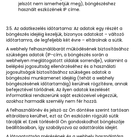
jelszót nem ismerhetjük meg), böngészéshez
használt eszközének IP címe.
3.5. Az adatkezelés időtartama: Az adatok egy részét a
böngészés idejéig kezeljük, bizonyos adatokat – változó
időtartamra, de legfeljebb két évre – eltárolnak a sütik.
A webhely felhasználóbarát működésének biztosításához
szükséges adatok (IP-cím, a böngészés során a
webhelyen meglátogatott oldalak sorrendje), valamint a
belépési jogosultság ellenőrzéséhez és a használati
jogosultságok biztosításához szükséges adatok a
böngészési munkamenet idejéig (tehát a webhely
böngészésének időtartamáig) kerülnek rögzítésre, annak
befejeztével törlődnek. Az ilyen adatok kezelését
informatikai rendszerünk saját eszközeivel végezzük,
azokhoz harmadik személy nem fér hozzá.
A felhasználónév és jelszó az Ön döntése szerint tartósan
eltárolásra kerülhet, ezt az Ön eszközén rögzülő sütik
tárolják el. Ezek törléséről Ön gondoskodhat böngészője
beállításaiban, így szabályozva az adattárolás idejét.
A látogatottság mérésének és a webhely használatára