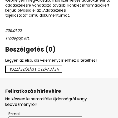
webhelyen megvalósuló, más személyes adatokat érintő
adatkezelésre vonatkozó további konkrét információkért
kérjük, olvassa el az „Adatkezelési
tájékoztató” című dokumentumot.
205.01.02
Tradegap Kft.
Beszélgetés (0)
Legyen az első, aki véleményt ír ehhez a tételhez!
HOZZÁSZÓLÁS HOZZÁADÁSA
L
á
Feliratkozás hírlevélre
b
Ne késsen le semmiféle újdonságról vagy
l
kedvezményről!
é
E-mail
c