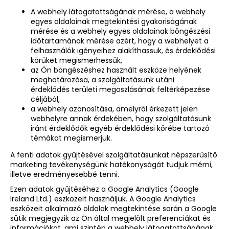
A webhely látogatottságának mérése, a webhely
egyes oldalainak megtekintési gyakoriságának
mérése és a webhely egyes oldalainak böngészési
időtartamának mérése azért, hogy a webhelyet a
felhasználók igényeihez alakíthassuk, és érdeklődési
körüket megismerhessük,
az Ön böngészéshez használt eszköze helyének
meghatározása, a szolgáltatásunk utáni
érdeklődés területi megoszlásának feltérképezése
céljából,
a webhely azonosítása, amelyről érkezett jelen
webhelyre annak érdekében, hogy szolgáltatásunk
iránt érdeklődők egyéb érdeklődési körébe tartozó
témákat megismerjük.
A fenti adatok gyűjtésével szolgáltatásunkat népszerűsítő
marketing tevékenységünk hatékonyságát tudjuk mérni,
illetve eredményesebbé tenni.
Ezen adatok gyűjtéséhez a Google Analytics (Google
Ireland Ltd.) eszközeit használjuk. A Google Analytics
eszközeit alkalmazó oldalak megtekintése során a Google
sütik megjegyzik az Ön által megjelölt preferenciákat és
információkat, ami szintén a webhely látogatottságának