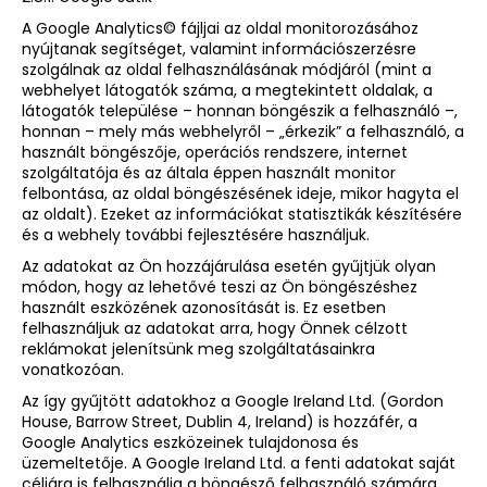
A Google Analytics© fájljai az oldal monitorozásához
nyújtanak segítséget, valamint információszerzésre
szolgálnak az oldal felhasználásának módjáról (mint a
webhelyet látogatók száma, a megtekintett oldalak, a
látogatók települése – honnan böngészik a felhasználó –,
honnan – mely más webhelyről – „érkezik” a felhasználó, a
használt böngészője, operációs rendszere, internet
szolgáltatója és az általa éppen használt monitor
felbontása, az oldal böngészésének ideje, mikor hagyta el
az oldalt). Ezeket az információkat statisztikák készítésére
és a webhely további fejlesztésére használjuk.
Az adatokat az Ön hozzájárulása esetén gyűjtjük olyan
módon, hogy az lehetővé teszi az Ön böngészéshez
használt eszközének azonosítását is. Ez esetben
felhasználjuk az adatokat arra, hogy Önnek célzott
reklámokat jelenítsünk meg szolgáltatásainkra
vonatkozóan.
Az így gyűjtött adatokhoz a Google Ireland Ltd. (Gordon
House, Barrow Street, Dublin 4, Ireland) is hozzáfér, a
Google Analytics eszközeinek tulajdonosa és
üzemeltetője. A Google Ireland Ltd. a fenti adatokat saját
céljára is felhasználja a böngésző felhasználó számára