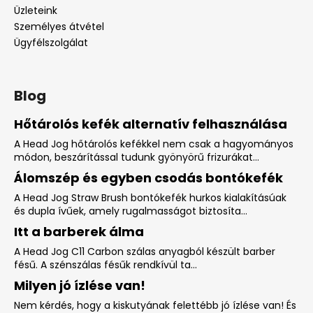
Üzleteink
Személyes átvétel
Ügyfélszolgálat
Blog
Hőtárolós kefék alternatív felhasználása
A Head Jog hőtárolós kefékkel nem csak a hagyományos
módon, beszárítással tudunk gyönyörű frizurákat...
Álomszép és egyben csodás bontókefék
A Head Jog Straw Brush bontókefék hurkos kialakításúak
és dupla ívűek, amely rugalmasságot biztosíta...
Itt a barberek álma
A Head Jog C11 Carbon szálas anyagból készült barber
fésű. A szénszálas fésűk rendkívül ta...
Milyen jó ízlése van!
Nem kérdés, hogy a kiskutyának felettébb jó ízlése van! És