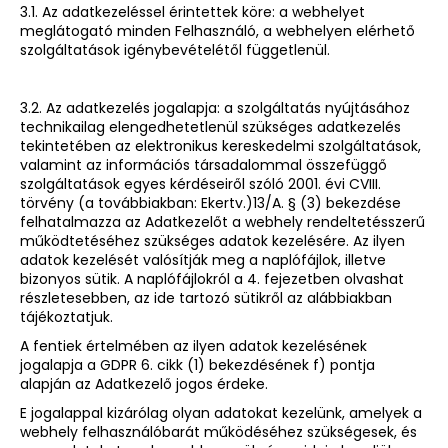
3.1. Az adatkezeléssel érintettek köre: a webhelyet
meglátogató minden Felhasználó, a webhelyen elérhető
szolgáltatások igénybevételétől függetlenül.
3.2. Az adatkezelés jogalapja: a szolgáltatás nyújtásához
technikailag elengedhetetlenül szükséges adatkezelés
tekintetében az elektronikus kereskedelmi szolgáltatások,
valamint az információs társadalommal összefüggő
szolgáltatások egyes kérdéseiről szóló 2001. évi CVIII.
törvény (a továbbiakban: Ekertv.)13/A. § (3) bekezdése
felhatalmazza az Adatkezelőt a webhely rendeltetésszerű
működtetéséhez szükséges adatok kezelésére. Az ilyen
adatok kezelését valósítják meg a naplófájlok, illetve
bizonyos sütik. A naplófájlokról a 4. fejezetben olvashat
részletesebben, az ide tartozó sütikről az alábbiakban
tájékoztatjuk.
A fentiek értelmében az ilyen adatok kezelésének
jogalapja a GDPR 6. cikk (1) bekezdésének f) pontja
alapján az Adatkezelő jogos érdeke.
E jogalappal kizárólag olyan adatokat kezelünk, amelyek a
webhely felhasználóbarát működéséhez szükségesek, és