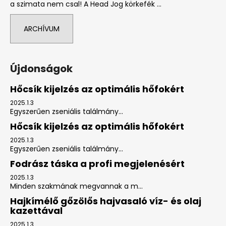
a szimata nem csal! A Head Jog körkefék ...
ARCHÍVUM
Újdonságok
Hőcsík kijelzés az optimális hőfokért
2025.1.3
Egyszerűen zseniális találmány...
Hőcsík kijelzés az optimális hőfokért
2025.1.3
Egyszerűen zseniális találmány...
Fodrász táska a profi megjelenésért
2025.1.3
Minden szakmának megvannak a m...
Hajkímélő gőzölős hajvasaló víz- és olaj
kazettával
2025.1.3