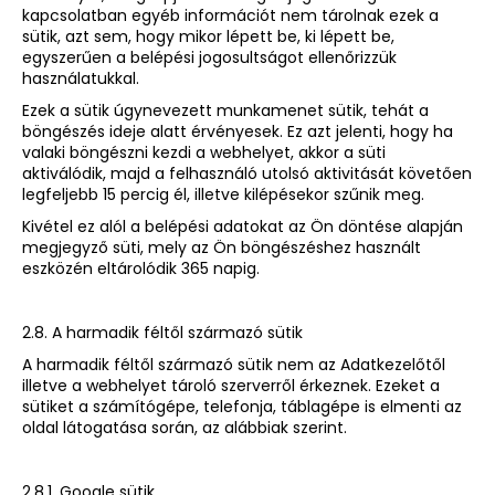
kapcsolatban egyéb információt nem tárolnak ezek a
sütik, azt sem, hogy mikor lépett be, ki lépett be,
egyszerűen a belépési jogosultságot ellenőrizzük
használatukkal.
Ezek a sütik úgynevezett munkamenet sütik, tehát a
böngészés ideje alatt érvényesek. Ez azt jelenti, hogy ha
valaki böngészni kezdi a webhelyet, akkor a süti
aktiválódik, majd a felhasználó utolsó aktivitását követően
legfeljebb 15 percig él, illetve kilépésekor szűnik meg.
Kivétel ez alól a belépési adatokat az Ön döntése alapján
megjegyző süti, mely az Ön böngészéshez használt
eszközén eltárolódik 365 napig.
2.8. A harmadik féltől származó sütik
A harmadik féltől származó sütik nem az Adatkezelőtől
illetve a webhelyet tároló szerverről érkeznek. Ezeket a
sütiket a számítógépe, telefonja, táblagépe is elmenti az
oldal látogatása során, az alábbiak szerint.
2.8.1. Google sütik