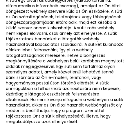
A süti egy olyan kis adategyüttes (változó tartalmú,
alfanumerikus információ csomag), amelyet az Ön által
böngészett webhely szervere küld az Ön eszközére. A süti
az Ön számítógépének, telefonjának vagy táblagépének
böngészőprogramjában eltárolódik, majd ezt később a
küldő szerver onnan kiolvashatja. A sütit más webhely
nem képes elolvasni, csak amely azt elhelyezte. A sütik
tájékoztatnak bennünket a látogatók webhely
használatával kapcsolatos szokásairól. A sütiket különböző
célokra lehet felhasználni; így pl. a webhely
látogatottságának mérésére, illetve a böngészés
megkönnyítésére a webhelyen belül korábban megnyitott
oldalak megjegyzésével. Egy süti sem tartalmaz olyan
személyes adatot, amely közvetlenül lehetővé tenné
bárki számára az Ön e-mailen, telefonon, vagy
hagyományos postai úton történő elérését. A sütik
önmagukban a felhasználó azonosítására nem képesek,
kizárólag a látogató eszközének felismerésére
alkalmasak. Ha nem kívánja elfogadni a webhelyen a sütik
használatát, akkor az Ön által használt webböngészőt oly
módon is beállíthatja, hogy a program üzenettel
tájékoztassa Önt a sütik elhelyezéséről, illetve, hogy
megakadályozza azok elhelyezését.