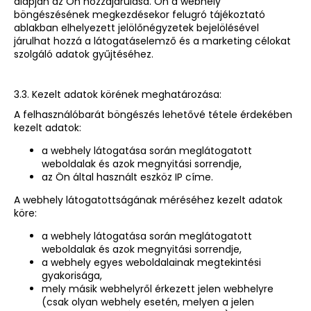
alapján az Ön hozzájárulása. Ön a webhely
böngészésének megkezdésekor felugró tájékoztató
ablakban elhelyezett jelölőnégyzetek bejelölésével
járulhat hozzá a látogatáselemző és a marketing célokat
szolgáló adatok gyűjtéséhez.
3.3. Kezelt adatok körének meghatározása:
A felhasználóbarát böngészés lehetővé tétele érdekében
kezelt adatok:
a webhely látogatása során meglátogatott
weboldalak és azok megnyitási sorrendje,
az Ön által használt eszköz IP címe.
A webhely látogatottságának méréséhez kezelt adatok
köre:
a webhely látogatása során meglátogatott
weboldalak és azok megnyitási sorrendje,
a webhely egyes weboldalainak megtekintési
gyakorisága,
mely másik webhelyről érkezett jelen webhelyre
(csak olyan webhely esetén, melyen a jelen