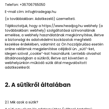
Telefon: +36706765050
E-mail cím: info@tradegap.hu
(a továbbiakban: Adatkezelő) üzemelteti.
Tájékoztatjuk, hogy a https://www.headjog.hu webhely (a
továbbiakban: webhely) szolgáltatásai színvonalának
emelése, a webhely használatának megkönnyítése, illetve
a biztonsági és adatvédelmi kockázatok megfelelő
kezelése érdekében, valamint az Ön hozzájárulása esetén
online reklámok megjelenítése céljából ún. „süti”-ket,
idegen szóval „cookie”-kat használunk. Lentebb olvashat
általánosságban a sütikről, illetve azt követően a
webhelyünkön működő sütik által megvalósított
adatkezelésről.
2. A sütikről általában
2.1. Mik azok a sütik?