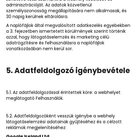
adminisztrációját. Az adatok közvetlenül
személyazonosság megállapítására nem alkalmasak, és
30 napig kerülnek eltárolásra.
A naplófájlok által megvalósított adatkezelés egyebekben
a 3. fejezetben ismertetett körülmények szerint történik
azzal, hogy látogatáselemzés és marketing célú
adatrögzítésre és felhasználásra a naplófájlok
vonatkozásában nem kerül sor.
5. Adatfeldolgozó igénybevétele
5.1. Az adatfeldolgozással érintettek köre: a webhelyet
meglátogató Felhasználók.
5.2. Adatfeldolgozóként vesszük igénybe a webhely
látogatáselemzési adatainak gyűjtéséhez és a célzott
reklámok megjelenítéséhez:
Google Ireland Ltd.