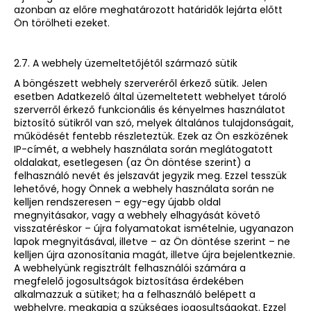
azonban az előre meghatározott határidők lejárta előtt
Ön törölheti ezeket.
2.7. A webhely üzemeltetőjétől származó sütik
A böngészett webhely szerveréről érkező sütik. Jelen
esetben Adatkezelő által üzemeltetett webhelyet tároló
szerverről érkező funkcionális és kényelmes használatot
biztosító sütikről van szó, melyek általános tulajdonságait,
működését fentebb részleteztük. Ezek az Ön eszközének
IP-címét, a webhely használata során meglátogatott
oldalakat, esetlegesen (az Ön döntése szerint) a
felhasználó nevét és jelszavát jegyzik meg. Ezzel tesszük
lehetővé, hogy Önnek a webhely használata során ne
kelljen rendszeresen – egy-egy újabb oldal
megnyitásakor, vagy a webhely elhagyását követő
visszatéréskor – újra folyamatokat ismételnie, ugyanazon
lapok megnyitásával, illetve – az Ön döntése szerint – ne
kelljen újra azonosítania magát, illetve újra bejelentkeznie.
A webhelyünk regisztrált felhasználói számára a
megfelelő jogosultságok biztosítása érdekében
alkalmazzuk a sütiket; ha a felhasználó belépett a
webhelyre, megkapja a szükséges jogosultságokat. Ezzel