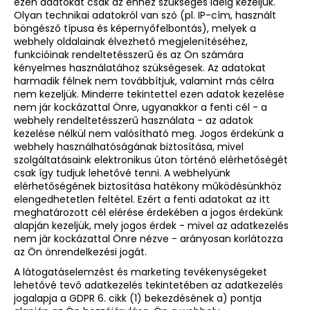
ezen adatokat csak az ehhez szükséges ideig kezeljük.
Olyan technikai adatokról van szó (pl. IP-cím, használt
böngésző típusa és képernyőfelbontás), melyek a
webhely oldalainak élvezhető megjelenítéséhez,
funkcióinak rendeltetésszerű és az Ön számára
kényelmes használatához szükségesek. Az adatokat
harmadik félnek nem továbbítjuk, valamint más célra
nem kezeljük. Minderre tekintettel ezen adatok kezelése
nem jár kockázattal Önre, ugyanakkor a fenti cél - a
webhely rendeltetésszerű használata - az adatok
kezelése nélkül nem valósítható meg. Jogos érdekünk a
webhely használhatóságának biztosítása, mivel
szolgáltatásaink elektronikus úton történő elérhetőségét
csak így tudjuk lehetővé tenni. A webhelyünk
elérhetőségének biztosítása hatékony működésünkhöz
elengedhetetlen feltétel. Ezért a fenti adatokat az itt
meghatározott cél elérése érdekében a jogos érdekünk
alapján kezeljük, mely jogos érdek - mivel az adatkezelés
nem jár kockázattal Önre nézve - arányosan korlátozza
az Ön önrendelkezési jogát.
A látogatáselemzést és marketing tevékenységeket
lehetővé tevő adatkezelés tekintetében az adatkezelés
jogalapja a GDPR 6. cikk (1) bekezdésének a) pontja