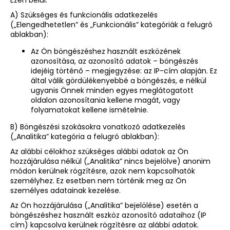
A) Szükséges és funkcionális adatkezelés
(„Elengedhetetlen” és „Funkcionális” kategóriák a felugró
ablakban):
Az Ön böngészéshez használt eszközének
azonosítása, az azonosító adatok – böngészés
idejéig történő – megjegyzése: az IP-cím alapján. Ez
által válik gördülékenyebbé a böngészés, e nélkül
ugyanis Önnek minden egyes meglátogatott
oldalon azonosítania kellene magát, vagy
folyamatokat kellene ismételnie.
B) Böngészési szokásokra vonatkozó adatkezelés
(„Analitika” kategória a felugró ablakban):
Az alábbi célokhoz szükséges alábbi adatok az Ön
hozzájárulása nélkül („Analitika” nincs bejelölve) anonim
módon kerülnek rögzítésre, azok nem kapcsolhatók
személyhez. Ez esetben nem történik meg az Ön
személyes adatainak kezelése.
Az Ön hozzájárulása („Analitika” bejelölése) esetén a
böngészéshez használt eszköz azonosító adataihoz (IP
cím) kapcsolva kerülnek rögzítésre az alábbi adatok.