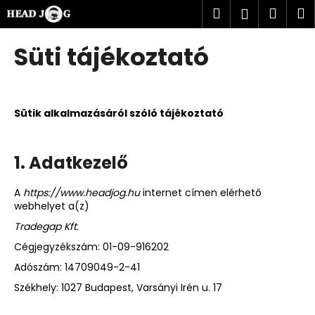
K
Ugrás
Keresés
Kosá
M
Bejelent
a
o
fő
Vissza
Vissza
s
tartalomhoz
Süti tájékoztató
á
M
r
i
t
Sütik alkalmazásáról szóló tájékoztató
k
e
1. Adatkezelő
r
e
A
https://www.headjog.hu
internet címen elérhető
s
webhelyet a(z)
?
Tradegap Kft.
Cégjegyzékszám: 01-09-916202
Adószám: 14709049-2-41
Székhely: 1027 Budapest, Varsányi Irén u. 17
KERESÉS