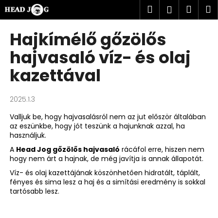
K
Ugrás
Keresés
Kosá
M
Bejelent
a
o
fő
Vissza
Vissza
s
tartalomhoz
Hajkímélő gőzölős
á
M
hajvasaló víz- és olaj
r
i
kazettával
t
k
2025.1.3
e
r
Valljuk be, hogy hajvasalásról nem az jut először általában
az eszünkbe, hogy jót teszünk a hajunknak azzal, ha
e
használjuk.
s
A
Head Jog gőzölős hajvasaló
rácáfol erre, hiszen nem
?
hogy nem árt a hajnak, de még javítja is annak állapotát.
Víz- és olaj kazettájának köszönhetően
hidratált, táplált,
fényes és sima lesz a haj és a simítási eredmény is sokkal
tartósabb lesz.
KERESÉS