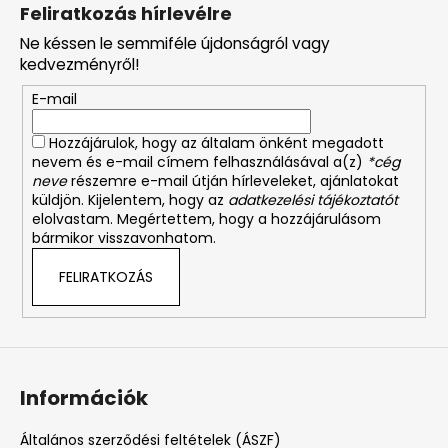
á
Feliratkozás hírlevélre
b
Ne késsen le semmiféle újdonságról vagy
l
kedvezményről!
é
E-mail
c
Hozzájárulok, hogy az általam önként megadott
nevem és e-mail címem felhasználásával a(z)
*cég
neve
részemre e-mail útján hírleveleket, ajánlatokat
küldjön. Kijelentem, hogy az
adatkezelési tájékoztatót
elolvastam. Megértettem, hogy a hozzájárulásom
bármikor visszavonhatom.
FELIRATKOZÁS
Információk
Általános szerződési feltételek (ÁSZF)