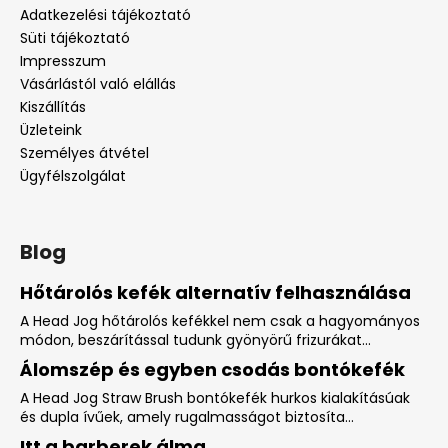
Adatkezelési tájékoztató
Süti tájékoztató
Impresszum
Vásárlástól való elállás
Kiszállítás
Üzleteink
Személyes átvétel
Ügyfélszolgálat
Blog
Hőtárolós kefék alternatív felhasználása
A Head Jog hőtárolós kefékkel nem csak a hagyományos
módon, beszárítással tudunk gyönyörű frizurákat...
Álomszép és egyben csodás bontókefék
A Head Jog Straw Brush bontókefék hurkos kialakításúak
és dupla ívűek, amely rugalmasságot biztosíta...
Itt a barberek álma