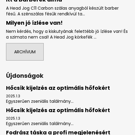
A Head Jog C11 Carbon szálas anyagból készült barber
fésű. A szénszálas fésűk rendkívül ta...
Milyen jó ízlése van!
Nem kérdés, hogy a kiskutyának felettébb jó ízlése van! És
a szimata nem csal! A Head Jog körkefék ...
ARCHÍVUM
Újdonságok
Hőcsík kijelzés az optimális hőfokért
2025.1.3
Egyszerűen zseniális találmány...
Hőcsík kijelzés az optimális hőfokért
2025.1.3
Egyszerűen zseniális találmány...
Fodrász táska a profi megjelenésért