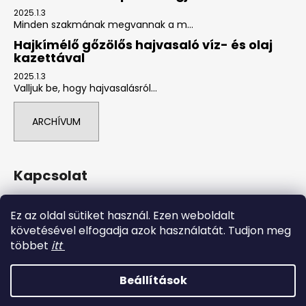
2025.1.3
Minden szakmának megvannak a m...
Hajkímélő gőzölős hajvasaló víz- és olaj
kazettával
2025.1.3
Valljuk be, hogy hajvasalásról...
ARCHÍVUM
Kapcsolat
info
@
tradegap.hu
Ez az oldal sütiket használ. Ezen weboldalt
+36706765050
követésével elfogadja azok használatát. Tudjon meg
tradegap kft.
többet
itt
Beállítások
Shoptet készítette