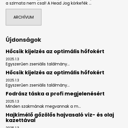
a szimata nem csal! A Head Jog körkefék ...
ARCHÍVUM
Újdonságok
Hőcsík kijelzés az optimális hőfokért
2025.1.3
Egyszerűen zseniális találmány...
Hőcsík kijelzés az optimális hőfokért
2025.1.3
Egyszerűen zseniális találmány...
Fodrász táska a profi megjelenésért
2025.1.3
Minden szakmának megvannak a m...
Hajkímélő gőzölős hajvasaló víz- és olaj
kazettával
2025.1.3