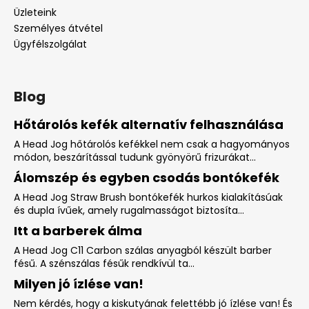
Üzleteink
Személyes átvétel
Ügyfélszolgálat
Blog
Hőtárolós kefék alternatív felhasználása
A Head Jog hőtárolós kefékkel nem csak a hagyományos
módon, beszárítással tudunk gyönyörű frizurákat...
Álomszép és egyben csodás bontókefék
A Head Jog Straw Brush bontókefék hurkos kialakításúak
és dupla ívűek, amely rugalmasságot biztosíta...
Itt a barberek álma
A Head Jog C11 Carbon szálas anyagból készült barber
fésű. A szénszálas fésűk rendkívül ta...
Milyen jó ízlése van!
Nem kérdés, hogy a kiskutyának felettébb jó ízlése van! És