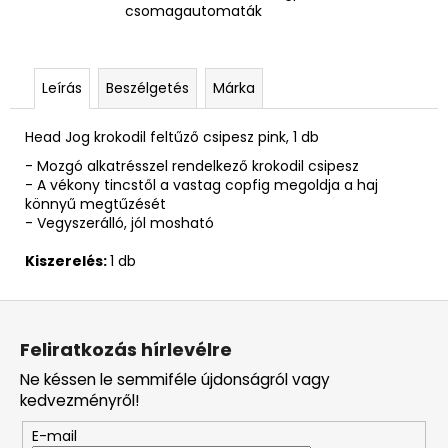
csomagautomaták
Leírás
Beszélgetés
Márka
Head Jog krokodil feltűző csipesz pink, 1 db
- Mozgó alkatrésszel rendelkező krokodil csipesz
- A vékony tincstől a vastag copfig megoldja a haj
könnyű megtűzését
- Vegyszerálló, jól mosható
Kiszerelés:
1 db
L
á
Feliratkozás hírlevélre
b
Ne késsen le semmiféle újdonságról vagy
l
kedvezményről!
é
E-mail
c