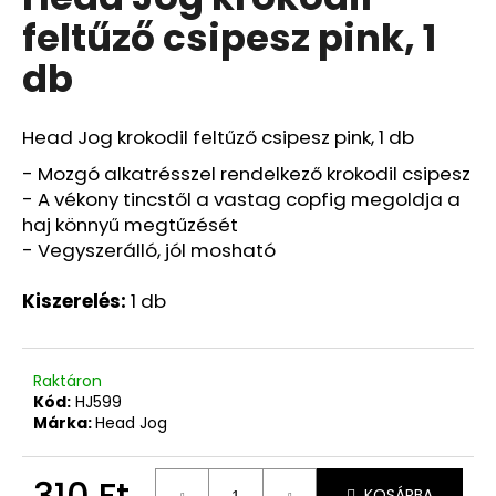
értékelése
feltűző csipesz pink, 1
5-
ből
db
0,0
csillag.
Head Jog krokodil feltűző csipesz pink, 1 db
- Mozgó alkatrésszel rendelkező krokodil csipesz
- A vékony tincstől a vastag copfig megoldja a
haj könnyű megtűzését
- Vegyszerálló, jól mosható
Kiszerelés:
1 db
Raktáron
Kód:
HJ599
Márka:
Head Jog
310 Ft
KOSÁRBA