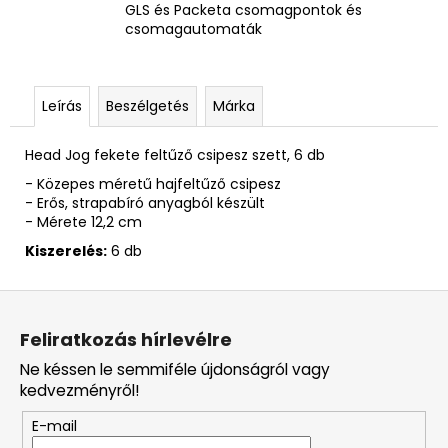
GLS és Packeta csomagpontok és
csomagautomaták
Leírás
Beszélgetés
Márka
Head Jog fekete feltűző csipesz szett, 6 db
- Közepes méretű hajfeltűző csipesz
- Erős, strapabíró anyagból készült
- Mérete 12,2 cm
Kiszerelés:
6 db
L
á
Feliratkozás hírlevélre
b
Ne késsen le semmiféle újdonságról vagy
l
kedvezményről!
é
E-mail
c