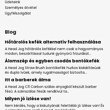
Üzleteink
Személyes átvétel
Ügyfélszolgálat
Blog
Hőtárolós kefék alternatív felhasználása
A Head Jog hőtárolós kefékkel nem csak a hagyományos
módon, beszárítással tudunk gyönyörű frizurákat...
Álomszép és egyben csodás bontókefék
A Head Jog Straw Brush bontókefék hurkos kialakításúak
és dupla ívűek, amely rugalmasságot biztosíta...
Itt a barberek álma
A Head Jog C11 Carbon szálas anyagból készült barber
fésű. A szénszálas fésűk rendkívül ta...
Milyen jó ízlése van!
Nem kérdés, hogy a kiskutyának felettébb jó ízlése van! És