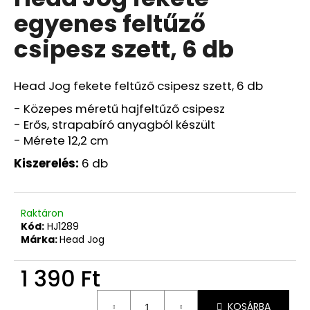
értékelése
egyenes feltűző
5-
ből
csipesz szett, 6 db
0,0
csillag.
Head Jog fekete feltűző csipesz szett, 6 db
- Közepes méretű hajfeltűző csipesz
- Erős, strapabíró anyagból készült
- Mérete 12,2 cm
Kiszerelés:
6 db
Raktáron
Kód:
HJ1289
Márka:
Head Jog
1 390 Ft
Egységár:
KOSÁRBA