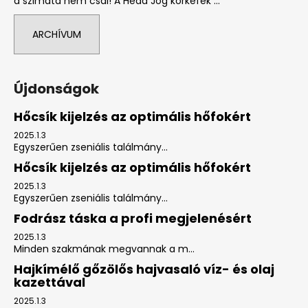
a szimata nem csal! A Head Jog körkefék ...
ARCHÍVUM
Újdonságok
Hőcsík kijelzés az optimális hőfokért
2025.1.3
Egyszerűen zseniális találmány...
Hőcsík kijelzés az optimális hőfokért
2025.1.3
Egyszerűen zseniális találmány...
Fodrász táska a profi megjelenésért
2025.1.3
Minden szakmának megvannak a m...
Hajkímélő gőzölős hajvasaló víz- és olaj
kazettával
2025.1.3