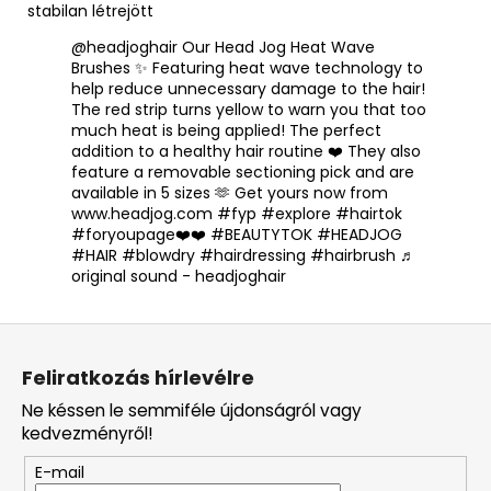
stabilan létrejött
@headjoghair
Our Head Jog Heat Wave
Brushes ✨ Featuring heat wave technology to
help reduce unnecessary damage to the hair!
The red strip turns yellow to warn you that too
much heat is being applied! The perfect
addition to a healthy hair routine ❤️ They also
feature a removable sectioning pick and are
available in 5 sizes 🫶 Get yours now from
www.headjog.com
#fyp
#explore
#hairtok
#foryoupage❤️❤️
#BEAUTYTOK
#HEADJOG
#HAIR
#blowdry
#hairdressing
#hairbrush
♬
original sound - headjoghair
L
á
Feliratkozás hírlevélre
b
Ne késsen le semmiféle újdonságról vagy
l
kedvezményről!
é
E-mail
c