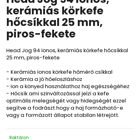
értékelése
kerámiás körkefe
5-
ből
hőcsíkkal 25 mm,
0,0
csillag.
piros-fekete
Head Jog 94 ionos, kerámiás körkefe hőcsíkkal
25 mm, piros-fekete
- Kerámiás ionos körkefe hőmérő csíkkal
- Kerámia a jó hőeloszláshoz
- Ion a könyed használathoz haj egészségéhez
- Hőcsík ami szinváltozással jelzi a kefe
optimális melegségét vagy hidegségét ezzel
segítve a fodrászt hogy a haj formázható-e
vagy a formázott állapot stabilan létrejött.
Raktáron