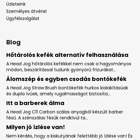
Üzleteink
Személyes átvétel
Ügyfélszolgálat
Blog
Hőtárolós kefék alternatív felhasználása
A Head Jog hőtárolós kefékkel nem csak a hagyományos
módon, beszárítással tudunk gyönyörű frizurákat...
Álomszép és egyben csodás bontókefék
A Head Jog Straw Brush bontókefék hurkos kialakításúak
és dupla ívűek, amely rugalmasságot biztosíta...
Itt a barberek álma
A Head Jog C11 Carbon szálas anyagból készült barber
fésű. A szénszálas fésűk rendkívül ta...
Milyen jó ízlése van!
Nem kérdés, hogy a kiskutyának felettébb jó ízlése van! És