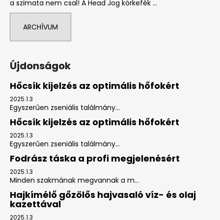
a szimata nem csal! A Head Jog körkefék ...
ARCHÍVUM
Újdonságok
Hőcsík kijelzés az optimális hőfokért
2025.1.3
Egyszerűen zseniális találmány...
Hőcsík kijelzés az optimális hőfokért
2025.1.3
Egyszerűen zseniális találmány...
Fodrász táska a profi megjelenésért
2025.1.3
Minden szakmának megvannak a m...
Hajkímélő gőzölős hajvasaló víz- és olaj
kazettával
2025.1.3