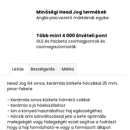
Minőségi Head Jog termékek
Anglia piacvezető márkáinak egyike
Több mint 4 000 átvételi pont
GLS és Packeta csomagpontok és
csomagautomaták
Leírás
Beszélgetés
Márka
Head Jog 94 ionos, kerámiás körkefe hőcsíkkal 25 mm,
piros-fekete
- Kerámiás ionos körkefe hőmérő csíkkal
- Kerámia a jó hőeloszláshoz
- Ion a könyed használathoz haj egészségéhez
- Hőcsík ami szinváltozással jelzi a kefe optimális
melegségét vagy hidegségét ezzel segítve a fodrászt
hogy a haj formázható-e vagy a formázott állapot