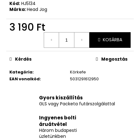
Kód:
HJ5134
Márka:
Head Jog
3 190 Ft
Egységár:
KOSÁRBA
Kérdés
Megosztás
Kategória
:
Körkefe
EAN vonalkód
:
5031291612950
Gyors kiszállítás
GLS vagy Packeta futárszolgálattal
Ingyenes bolti
áruátvétel
Három budapesti
üzletünkben