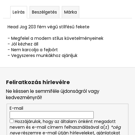
Leírás
Beszélgetés
Márka
Head Jog 203 fém végű stílfésű fekete
- Megfelel a modern stílus követelményeinek
- Jól kézhez áll
- Nem karcolja a fejbőrt
- Vegyszeres munkákhoz ajánljuk
L
á
Feliratkozás hírlevélre
b
Ne késsen le semmiféle újdonságról vagy
l
kedvezményről!
é
E-mail
c
Hozzájárulok, hogy az általam önként megadott
nevem és e-mail címem felhasználásával a(z)
*cég
neve
részemre e-mail útján hírleveleket, ajánlatokat