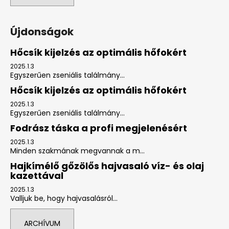
Újdonságok
Hőcsík kijelzés az optimális hőfokért
2025.1.3
Egyszerűen zseniális találmány...
Hőcsík kijelzés az optimális hőfokért
2025.1.3
Egyszerűen zseniális találmány...
Fodrász táska a profi megjelenésért
2025.1.3
Minden szakmának megvannak a m...
Hajkímélő gőzölős hajvasaló víz- és olaj
kazettával
2025.1.3
Valljuk be, hogy hajvasalásról...
ARCHÍVUM