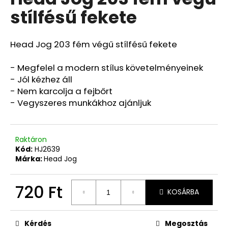
értékelése
stílfésű fekete
5-
ből
0,0
csillag.
Head Jog 203 fém végű stílfésű fekete
- Megfelel a modern stílus követelményeinek
- Jól kézhez áll
- Nem karcolja a fejbőrt
- Vegyszeres munkákhoz ajánljuk
Raktáron
Kód:
HJ2639
Márka:
Head Jog
720 Ft
KOSÁRBA
Egységár:
Kérdés
Megosztás