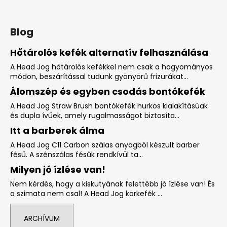
Blog
Hőtárolós kefék alternatív felhasználása
A Head Jog hőtárolós kefékkel nem csak a hagyományos
módon, beszárítással tudunk gyönyörű frizurákat...
Álomszép és egyben csodás bontókefék
A Head Jog Straw Brush bontókefék hurkos kialakításúak
és dupla ívűek, amely rugalmasságot biztosíta...
Itt a barberek álma
A Head Jog C11 Carbon szálas anyagból készült barber
fésű. A szénszálas fésűk rendkívül ta...
Milyen jó ízlése van!
Nem kérdés, hogy a kiskutyának felettébb jó ízlése van! És
a szimata nem csal! A Head Jog körkefék ...
ARCHÍVUM