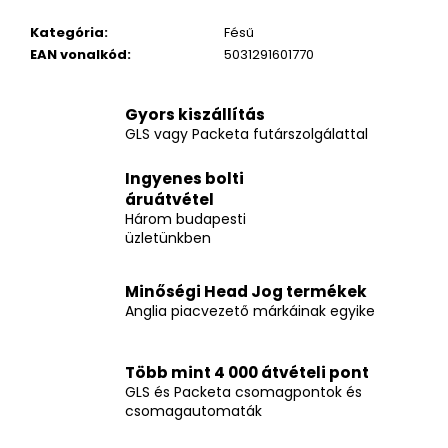
Kategória
:
Fésű
EAN vonalkód
:
5031291601770
Gyors kiszállítás
GLS vagy Packeta futárszolgálattal
Ingyenes bolti
áruátvétel
Három budapesti
üzletünkben
Minőségi Head Jog termékek
Anglia piacvezető márkáinak egyike
Több mint 4 000 átvételi pont
GLS és Packeta csomagpontok és
csomagautomaták